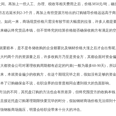
8.76元/吨之间。再加上一些人工、办理、税收等相关费用之后，价格3850元
月左右延长到2-3个月，再加上有些货源方给出的订购辅导价格远远高于
0元/吨。如此一来，商场现货价格只需没有较节前大幅度的拉涨，许多人都
法来确认终究货品本钱，但不管终究的结算价格能否确保收购方有满足的
就要赔本，是不是冬储收购的企业都要比及钢材价格大涨之后才会出售呢
积大约两个月的资源量之后，许多收购方乃至是资金方，其都会面对资金
大都资金公司对署理收购周期都有必定的约束(一般为最多60-90天)，
一来，本就资金偏少的收购方，在这个期现完毕之前，假如没有足够的资
赔本了订购确保金不说，在职业界的信誉度相同会遭到很大的负面影响。
方法的不同，其托盘订购的方法也会有所差异，但终究囤货方的收购本钱
，且接近托盘订购署理期限快要完毕的时分，假如钢材商场价格无法得到
锈蚀钢板
商场抛压，明显会给职业带来十分大的冲击。