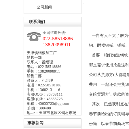
公司新闻
联系我们
全国咨询热线:
一向有人不太了解为什
022-58518886
13820098911
钢
、
耐候钢板
、
锈板
天津锈钢板加工厂
首要，咱们知道钢铁
销售一部
联系人：孟经理
都是需求使用托盘这
电话：022-58518886
手机：13820098911
公司从货源方(大都是
销售二部
联系人：孔经理
费用，一起还会把货
电话：022-58518186
手机：13682131116
客服QQ①：36768111
交给货源方订购款的
客服QQ②：45655725
邮箱：45655725@qq.com
其次，已然获利点在
邮 编：300400
地 址：天津市北辰区钢材市场
春节前给出的订购辅导价
推荐新闻
份额，以春节前商场常