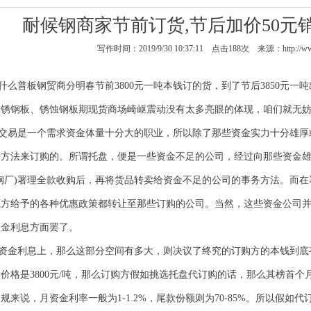
耐候钢商家节前订货,节后加价50元
写作时间：2019/9/30 10:37:11 点击
188
次 来源：http://www
么普板钢贸商分明春节前3800元一吨本钱订的货，到了节后3850元一
、
锈钢板
、
锈蚀钢板
期现货商场崎岖震动没有太多亮眼的体现，咱们就无
交易是一个需求资金体量十分大的职业，所以除了那些资金实力十分雄厚
种方法来订购的。所谓托盘，便是一些资金不足的公司，经过向那些资金
钢厂)署理全款收购后，再将货品转卖给资金不足的公司的事务方法。而
源方给予的各种优惠政策都转让至那些订购的公司。当然，这些资金公司
资金利息方面罢了。
资金利息上，那么这部分空间有多大，则决议了终究的订购方的本钱到底
格是3800元/吨，那么订购方假如挑选托盘代订购的话，那么其榜首个月的吨
规来说，月资金利率一般为1-1.2%，尾款份额则为70-85%。所以假