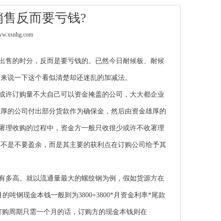
销售反而要亏钱?
.xsnhg.com
吨出售的时分，反而是要亏钱的。已然今日
耐候板
、
耐候
妨来说一下这个看似清楚却还迷乱的加减法。
或许订购量不大自己可以资金掩盖的公司，大大都企业
雄厚的公司付出部分货款作为确保金，然后由资金雄厚的
在署理收购的过程中，资金方一般只收很少或许不收署理
并不是不要盈余，而是其主要的获利点在订购公司给予其
有多高。就以流通量最大的螺纹钢为例，假如货源方在
钢现金本钱一般则为3800+3800*月资金利率*尾款
如代订购周期只需一个月的话，订购方的现金本钱则在