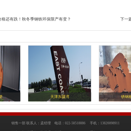
价格还有跌！秋冬季钢铁环保限产有变？
下一
塑
天津东疆湾
锈钢
销售一部 联系人：孟经理 电话：022-58518886 手机：13820098911