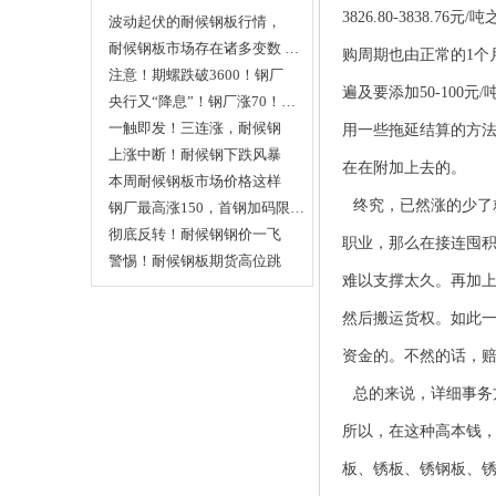
3826.80-383
波动起伏的耐候钢板行情，
今…
耐候钢板市场存在诸多变数 …
购周期也由正常的1个
注意！期螺跌破3600！钢厂
遍及要添加50-10
直…
央行又“降息”！钢厂涨70！…
一触即发！三连涨，耐候钢
用一些拖延结算的方
价…
上涨中断！耐候钢下跌风暴
在在附加上去的。
将…
本周耐候钢板市场价格这样
终究，已然涨的少了
走…
钢厂最高涨150，首钢加码限…
彻底反转！耐候钢钢价一飞
职业，那么在接连囤
冲…
警惕！耐候钢板期货高位跳
难以支撑太久。再加上
水…
然后搬运货权。如此
资金的。不然的话，
总的来说，详细事务
所以，在这种高本钱
板
、
锈板
、
锈钢板
、