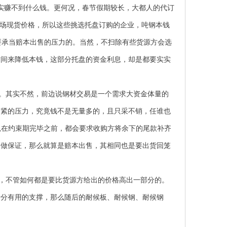
/吨，确实赚不到什么钱。更何况，春节假期较长，大都人的代订
商场现货价格，所以这些挑选托盘订购的企业，吨钢本钱
是要承当赔本出售的压力的。当然，不扫除有些货源方会选
空间来降低本钱，这部分托盘的资金利息，却是都要实实
。其实不然，前边说钢材交易是一个需求大资金体量的
偏紧的压力，究竟钱不是无量多的，且只采不销，任谁也
所以在约束期完毕之前，都会要求收购方将余下的尾款补齐
金做保证，那么就算是赔本出售，其相同也是要出货回笼
，不管如何都是要比货源方给出的价格高出一部分的。
十分有用的支撑，那么随后的
耐候板
、
耐候钢
、
耐候钢