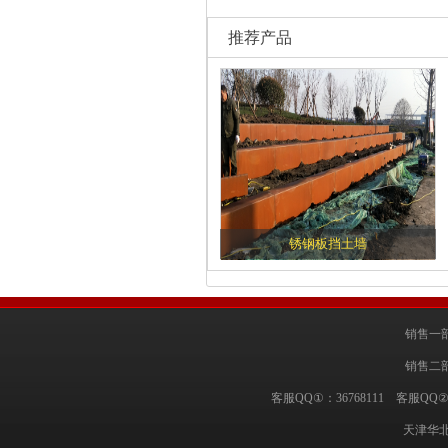
推荐产品
锈钢板挡土墙
销售一部
销售二部
客服QQ①：36768111 客服QQ②
天津华