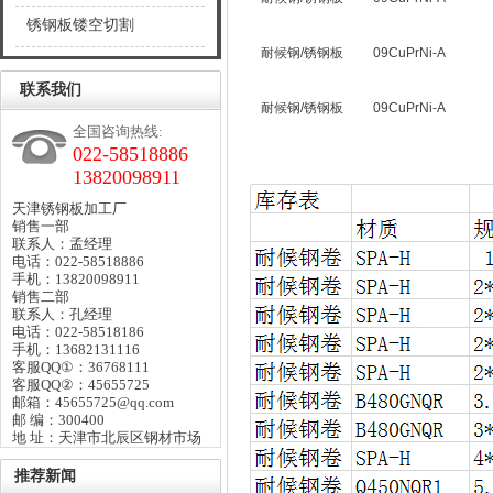
锈钢板镂空切割
耐候钢
/
锈钢板
09CuPrNi-A
联系我们
耐候钢
/
锈钢板
09CuPrNi-A
全国咨询热线:
022-58518886
13820098911
天津锈钢板加工厂
销售一部
联系人：孟经理
电话：022-58518886
手机：13820098911
销售二部
联系人：孔经理
电话：022-58518186
手机：13682131116
客服QQ①：36768111
客服QQ②：45655725
邮箱：45655725@qq.com
邮 编：300400
地 址：天津市北辰区钢材市场
推荐新闻