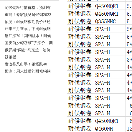
耐候钢板行情价格：预测有
变…
重磅！专家预测耐候钢2022
年…
预测：耐候钢板期货价格还
得…
旺季三月来临，下周耐候钢
板…
钢厂涨70！期钢跳水！耐候
钢…
国庆前夕8家钢厂齐涨价，期…
俄罗斯“闪击”乌克兰，油价…
锈钢板
发改委又出手！钢坯跌40！
明…
预测：周末过后的耐候钢钢
价…