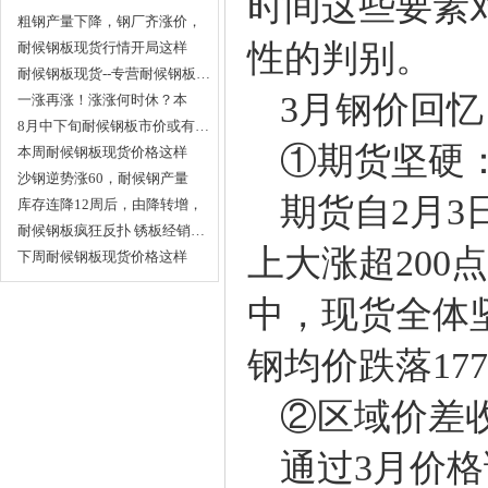
时间这些要素
粗钢产量下降，钢厂齐涨价，
性的判别。
…
耐候钢板现货行情开局这样
走…
耐候钢板现货--专营耐候钢板…
3月钢价回忆
一涨再涨！涨涨何时休？本
周…
8月中下旬耐候钢板市价或有…
①期货坚硬：
本周耐候钢板现货价格这样
走…
沙钢逆势涨60，耐候钢产量
期货自2月3
全…
库存连降12周后，由降转增，
…
耐候钢板疯狂反扑 锈板经销…
上大涨超20
下周耐候钢板现货价格这样
走…
中，现货全体
钢均价跌落17
②区域价差收
通过3月价格