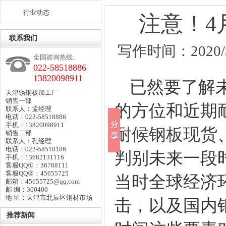
行业动态
注意！4
联系我们
写作时间：2020/3/
全国咨询热线:
022-58518886
13820098911
已然要了解未
天津锈钢板加工厂
销售一部
的方位和近期
联系人：孟经理
电话：022-58518886
手机：13820098911
耐候钢板现货
销售二部
联系人：孔经理
电话：022-58518186
判别未来一段
手机：13682131116
客服QQ①：36768111
客服QQ②：45655725
当时全球经济
邮箱：45655725@qq.com
邮 编：300400
地 址：天津市北辰区钢材市场
击，以及国内
推荐新闻