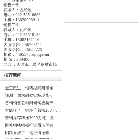
销售一部
联系人：孟经理
电话：022-58518886
手机：13820098911
销售二部
联系人：孔经理
电话：022-58518186
手机：13682131116
客服QQ①：36768111
客服QQ②：45655725
邮箱：45655725@qq.com
邮 编：300400
地 址：天津市北辰区钢材市场
推荐新闻
金三已过，银四期间耐候钢
板…
预测：周末耐候钢板现货期
货…
首钢销售公司耐候钢板类产
品…
太疯狂了！钢坯连着涨200！…
普钢库存积压3900万吨！量
这…
耐候钢锈钢板行业后市仍有
可…
刚跌又涨了！这行情还咋