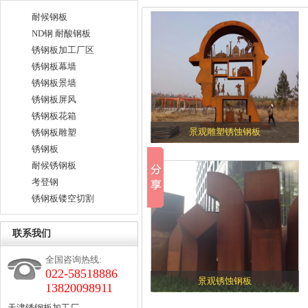
耐候钢板
ND钢 耐酸钢板
锈钢板加工厂区
锈钢板幕墙
锈钢板景墙
锈钢板屏风
锈钢板花箱
景观雕塑锈蚀钢板
锈钢板雕塑
锈钢板
耐候锈钢板
考登钢
锈钢板镂空切割
联系我们
全国咨询热线:
022-58518886
景观锈蚀钢板
13820098911
天津锈钢板加工厂