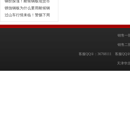
干！…
钢价探涨！耐候钢板现货市
场…
锈蚀钢板为什么要用耐候钢
板…
过山车行情来临！警惕下周
耐…
销售一部
销售二部
客服QQ①：36768111 客服QQ②
天津华