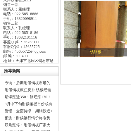
销售一部
联系人：孟经理
电话：022-58518886
手机：13820098911
销售二部
联系人：孔经理
电话：022-58518186
手机：13682131116
客服QQ①：36768111
客服QQ②：45655725
邮箱：45655725@qq.com
锈钢板
邮 编：300400
地 址：天津市北辰区钢材市场
推荐新闻
专访：后期耐候钢板市场的
预…
耐候钢板疯狂反扑 锈板经销…
期螺涨近350！钢坯涨130！
本…
8月中下旬耐候钢板市价或有…
警惕！全面持绿！期钢跌近1…
预测：耐候钢行情价格涨势
依…
双焦涨停！耐候钢板厂家大