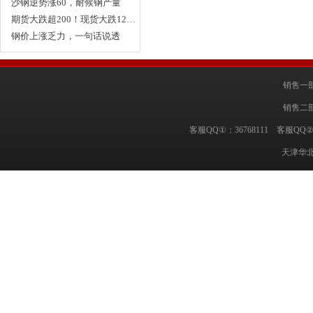
涨…
沙钢逆势涨60，耐候钢产量
全…
期货大跌超200！现货大跌12…
钢价上涨乏力，一句话说透
耐…
销售一部
销售二部
客服QQ①：36768111 客服QQ②
天津华