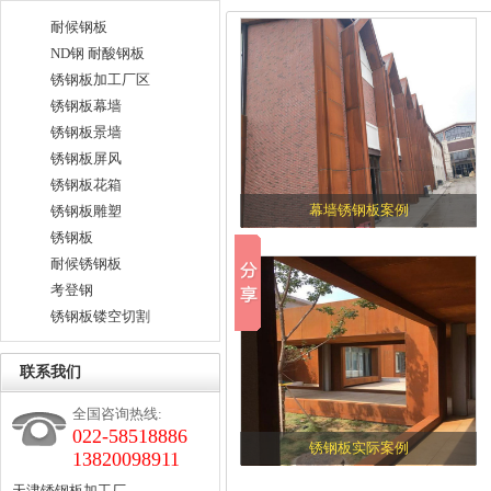
耐候钢板
ND钢 耐酸钢板
锈钢板加工厂区
锈钢板幕墙
锈钢板景墙
锈钢板屏风
锈钢板花箱
幕墙锈钢板案例
锈钢板雕塑
锈钢板
耐候锈钢板
考登钢
锈钢板镂空切割
联系我们
全国咨询热线:
022-58518886
锈钢板实际案例
13820098911
天津锈钢板加工厂