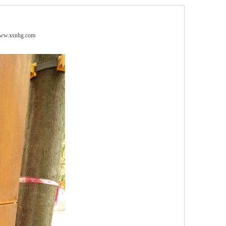
w.xsnhg.com