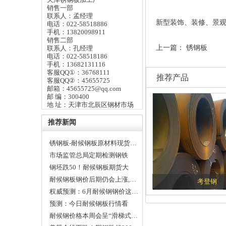
销售一部
联系人：孟经理
新型装饰、装修、景
电话：022-58518886
手机：13820098911
销售二部
上一篇：
锈钢板
联系人：孔经理
电话：022-58518186
手机：13682131116
客服QQ①：36768111
推荐产品
客服QQ②：45655725
邮箱：45655725@qq.com
邮 编：300400
地 址：天津市北辰区钢材市场
推荐新闻
锈钢板-耐候钢板原材料现货…
市场监管总局定期检测钢铁
等…
钢坯跌50！耐候钢板期货大
跌…
耐候钢板钢价后期仍会上涨,…
考登钢
权威预测：6月耐候钢钢价这…
预测：今日耐候钢板行情看
走…
耐候钢价格本周会呈“滑梯式…