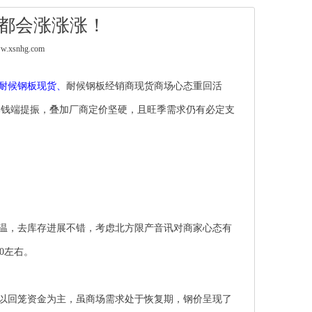
都会涨涨涨！
.xsnhg.com
耐候钢板现货
、
耐候钢板经销商
现货商场心态重回活
本钱端提振，叠加厂商定价坚硬，且旺季需求仍有必定支
温，去库存进展不错，考虑北方限产音讯对商家心态有
0
左右。
以回笼资金为主，虽商场需求处于恢复期，钢价呈现了