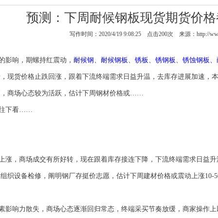
预测：下周耐候钢板现货期货价格
写作时间：2020/4/19 9:08:25 点击
200
次 来源：http://www
的影响，期螺持红震动，
耐候钢
、
耐候钢板
、
锈板
、
锈钢板
、
锈蚀钢板
、
转，现货价格止跌回涨，跟着下流终端需求日益升温，去库存进展加速，
高，商场心态较为活跃，估计下周钢材价格或
……
往下看
……
上涨，商场成交有所好转，现在跟着库存接连下降，下流终端需求日益升
月组织设备检修，阐明钢厂存挺价志愿，估计下周建材价格或震动上涨
10-5
素影响力散失，商场心态逐渐回归常态，终端采买节奏放缓，商家操作上