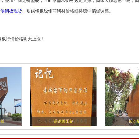
振，叠加厂商定价坚硬，且旺季需求仍有必定支撑，商家大跌志愿不高，
耐候钢板现货
、
耐候钢板经销商
钢材价格或将稳中偏强调整。
钢板行情价格明天上涨！
钢板
锈钢板阳刻
长沙