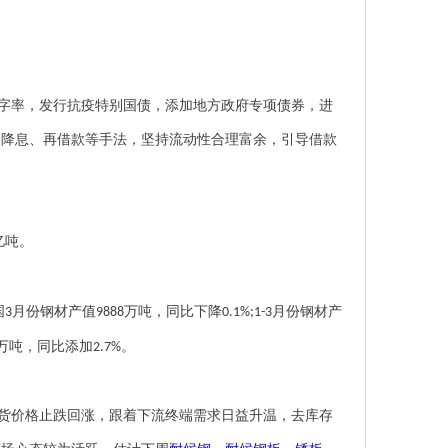
。
字率，发行抗疫特别国债，添加地方政府专项债券，进
、降息、再借款等手法，坚持流动性合理富余，引导借款
亿吨。
国
月份钢材产值
万吨，同比下降
月份钢材产
3
9888
0.1%;1-3
万吨，同比添加
。
2.7%
货价格止跌回涨，跟着下流终端需求日益升温，去库存