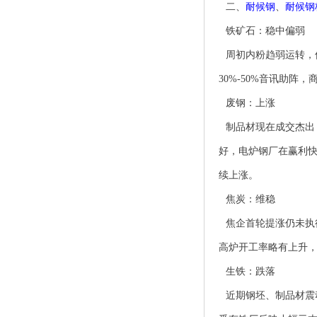
二、
耐候钢
、
耐候钢
铁矿石：稳中偏弱
周初内粉趋弱运转，
30%-50%
音讯助阵，
废钢：上涨
制品材现在成交杰出
好，电炉钢厂在赢利
续上涨。
焦炭：维稳
焦企首轮提涨仍未执
高炉开工率略有上升
生铁：跌落
近期钢坯、制品材震