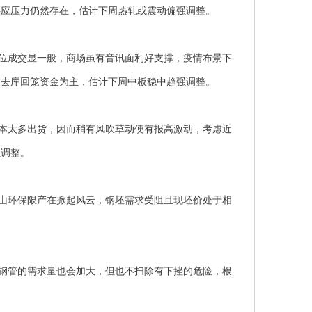
供应压力仍然存在，估计下周热轧或震动偏强调整。
位成交显一般，商场虽有音讯面利好支撑，疫情布景下
家去库回笼资金为主，估计下周中板稳中趋强调整。
本太多出货，因而稍有风吹草动便有报高激动，考虑近
强调整。
山环保限产在掀起风云，钢坯需求受阻且现坯价处于相
。
钢管的需求量也会加大，但也不扫除有下挫的危险，根