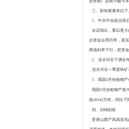
悉有铁厂反映小幅亏
三、影响要素有以下
1
、中共中央政治局
会议指出，要以更大
步资金运用功率，真
商场利率下行，把资
2
、淡水河谷下调全
淡水河谷一季度铁矿
3
、我国
月份粗钢产
3
我国
3
月份粗钢产值
7
值
万吨，同比下
26742
四、归纳剖析
受唐山限产风闻音讯