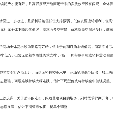
持续耗费才能有限，且高强度限产给商场带来的实践效应没有闪现，全体
情面进一步改进，且质料端钢坯低位支撑微弱，低位资源流转顺利，但高
厂库社库全体下降起伏偏缓，基本面多空交错，价格涨跌空间均受限，商
货商场全体需求较前期略有好转，但由于前期订购本钱偏高，商家不肯亏
支撑心态，但暂无显着本质性需求支撑，估计下周带钢价格或坚持震动偏
脚步节奏将逐渐上升，而供应坚持较高水平，商场呈现低位回涨，加上唐
价志愿强，商场难以持续大幅走跌，估计下周型价或将持续稳中偏强调整
止跌反弹，关于后市的走势，跟着基建项目的增多，到时需求得到开释，
价志愿显着，估计下周管市或将主稳单个调整。