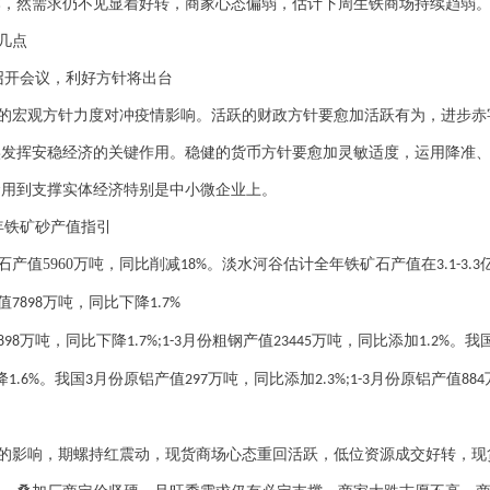
本，然需求仍不见显着好转，商家心态偏弱，估计下周生铁商场持续趋弱
几点
召开会议，利好方针将出台
的宏观方针力度对冲疫情影响。活跃的财政方针要愈加活跃有为，进步赤
实发挥安稳经济的关键作用。稳健的货币方针要愈加灵敏适度，运用降准
金用到支撑实体经济特别是中小微企业上。
年铁矿砂产值指引
石产值
5960
万吨，同比削减
。淡水河谷估计全年铁矿石产值在
18%
3.1-3.3
值
万吨，同比下降
7898
1.7%
万吨，同比下降
月份粗钢产值
万吨，同比添加
。我
898
1.7%;1-3
23445
1.2%
降
。我国
月份原铝产值
万吨，同比添加
月份原铝产值
1.6%
3
297
2.3%;1-3
884
的影响，期螺持红震动，现货商场心态重回活跃，低位资源成交好转，现