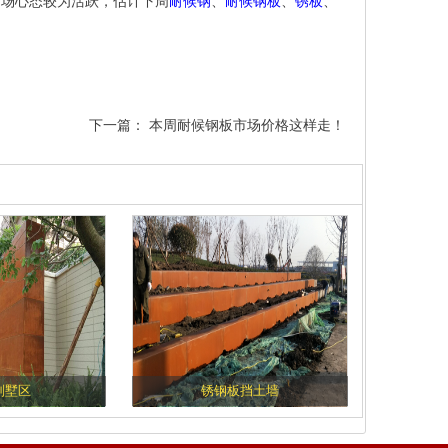
商场心态较为活跃，估计下周
耐候钢
、
耐候钢板
、
锈板
、
下一篇：
本周耐候钢板市场价格这样走！
别墅区
锈钢板挡土墙