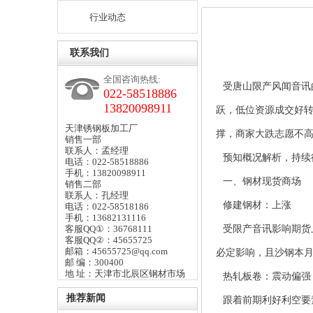
行业动态
联系我们
全国咨询热线:
受唐山限产风闻音讯
022-58518886
13820098911
跃，低位资源成交好
天津锈钢板加工厂
撑，商家大跌志愿不
销售一部
联系人：孟经理
预知概况解析，持续
电话：022-58518886
手机：13820098911
一、钢材现货商场
销售二部
联系人：孔经理
修建钢材：上涨
电话：022-58518186
手机：13682131116
客服QQ①：36768111
受限产音讯影响期货
客服QQ②：45655725
邮箱：45655725@qq.com
必定影响，且沙钢本
邮 编：300400
地 址：天津市北辰区钢材市场
热轧板卷：震动偏强
推荐新闻
跟着前期利好利空要