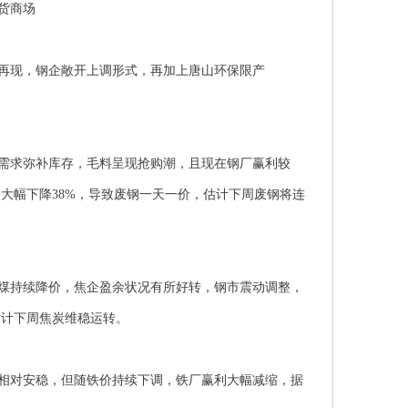
货商场
再现，钢企敞开上调形式，再加上唐山环保限产
需求弥补库存，毛料呈现抢购潮，且现在钢厂赢利较
却大幅下降
38%
，导致废钢一天一价，估计下周废钢将连
煤持续降价，焦企盈余状况有所好转，钢市震动调整，
估计下周焦炭维稳运转。
相对安稳，但随铁价持续下调，铁厂赢利大幅减缩，据