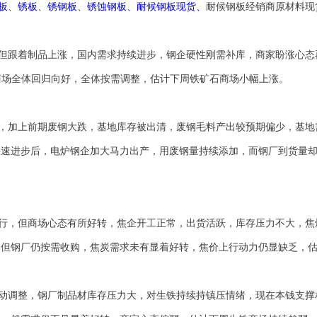
板
、
锈板
、
锈钢板
、
锈蚀钢板
、
耐候钢板现货
、
耐候钢板经销商
原材料现
但跟着制品上涨，国内需求持续进步，钢企硬性刚需补库，商家盼涨心态
商场全体回归向好，全体按需调整，估计下周铁矿石商场小幅上涨。
，加上前期废钢大跌，基地库存被出清，废钢毛料产出较预期偏少，基地
快速进步后，电炉钢企加大马力出产，用废钢量持续添加，而钢厂到货量
行，但商场心态有所好转，焦企开工正常，出货活跃，库存压力不大，焦
，但钢厂仍按需收购，焦炭需求未有显着好转，焦价上行动力仍显缺乏，
动调整，钢厂制品材库存压力大，对生铁持续持镇压情绪，现在本钱支撑