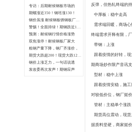
反弹，但热轧终端的
专访：后期耐候钢板市场的
预…
期螺涨近350！钢坯涨130！
中厚板：稳中走高
本…
钢价虽涨 耐候钢板锈钢板厂…
需求端回暖，商场心
警惕！全面持绿！期钢跌近1…
预测：耐候钢行情价格涨势
终端需求开释有限，
依…
双焦涨停！耐候钢板厂家大
带钢：上涨
涨…
粗钢产量下降，钢厂齐涨价，
跟着疫情的好转，现
…
期货大跌超200！现货大跌12…
钢价上涨乏力，一句话说透
期商场炒作限产音讯
耐…
发改委再次发声！期钢应声
型材：稳中上涨
下…
跟着疫情安稳，施工
对较低价位，钢厂挺
管材：主稳单个涨跌
期货高位震动，现货
据质料坚硬，商家挺