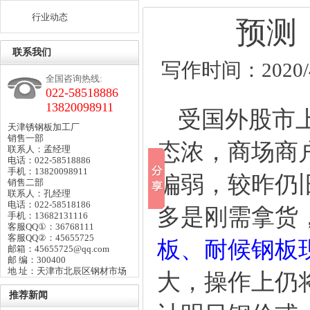
行业动态
预测
联系我们
写作时间：2020/4/
全国咨询热线:
022-58518886
13820098911
受国外股市上
天津锈钢板加工厂
销售一部
态浓，商场商
联系人：孟经理
电话：022-58518886
手机：13820098911
偏弱，较昨仍
销售二部
联系人：孔经理
电话：022-58518186
多是刚需拿货
手机：13682131116
客服QQ①：36768111
客服QQ②：45655725
板
、
耐候钢板
邮箱：45655725@qq.com
邮 编：300400
地 址：天津市北辰区钢材市场
大，操作上仍
推荐新闻