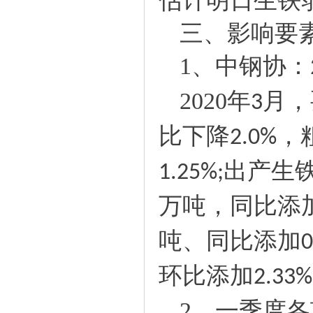
估计明日生铁
三、影响要
1
、中钢协：
2020
年
月，
3
比下降
，
2.0%
出产生
1.25%;
万吨，同比添
吨、同比添加
0
环比添加
2.33%
2
、一季度各