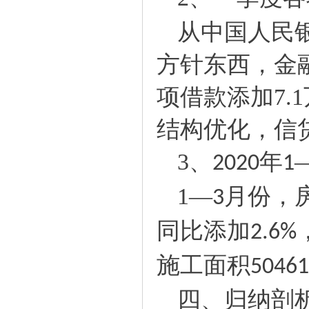
从中国人民
方针东西，金
项借款添加
7.1
结构优化，信
3
、
年
2020
1
1
—
月份，
3
同比添加
2.6%
施工面积
50461
四、归纳剖