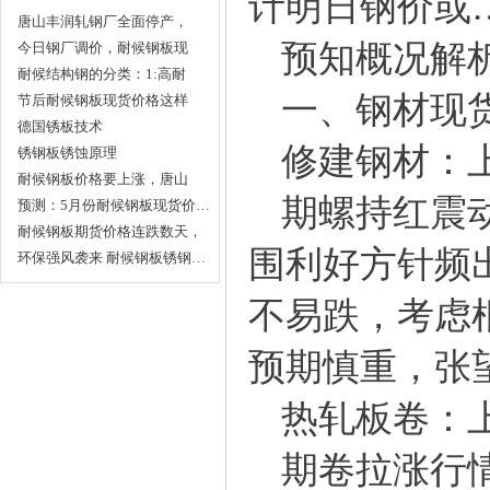
计明日钢价或
唐山丰润轧钢厂全面停产，
预知概况解
对…
今日钢厂调价，耐候钢板现
货…
耐候结构钢的分类：1:高耐
一、钢材现
候…
节后耐候钢板现货价格这样
走…
德国锈板技术
修建钢材：
锈钢板锈蚀原理
耐候钢板价格要上涨，唐山
期螺持红震
轧…
预测：5月份耐候钢板现货价…
耐候钢板期货价格连跌数天，
围利好方针频
…
环保强风袭来 耐候钢板锈钢…
不易跌，考虑
预期慎重，张
热轧板卷：
期卷拉涨行