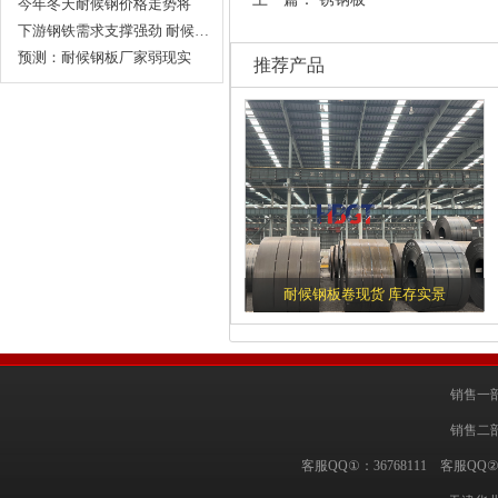
格…
今年冬天耐候钢价格走势将
会…
下游钢铁需求支撑强劲 耐候…
预测：耐候钢板厂家弱现实
推荐产品
延…
耐候钢板卷现货 库存实景
销售一部
销售二部
客服QQ①：36768111 客服QQ②