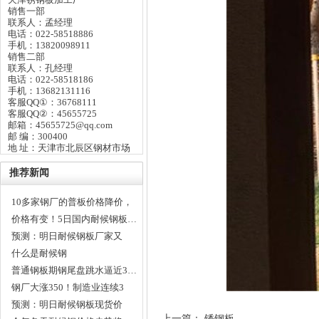
销售一部
联系人：孟经理
电话：022-58518886
手机：13820098911
销售二部
联系人：孔经理
电话：022-58518186
手机：13682131116
客服QQ①：36768111
客服QQ②：45655725
邮箱：45655725@qq.com
邮 编：300400
地 址：天津市北辰区钢材市场
推荐新闻
10多家钢厂的普板价格降价，
…
价格有变！5日国内耐候钢板…
预测：明日耐候钢板厂家又
要…
什么是耐候钢
普通钢板期钢尾盘跳水逼近3…
钢厂大涨350！制造业连续3
月…
预测：明日耐候钢板现货价
上一篇：
锈钢板