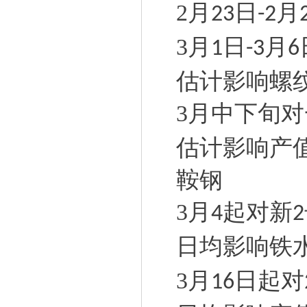
2
月
日
月
23
-2
3
月
日
月
1
-3
6
估计影响螺
3
月中下旬对
估计影响产
鞍钢
3
月
起对新
4
2
日均影响铁
3
月
日起对
16