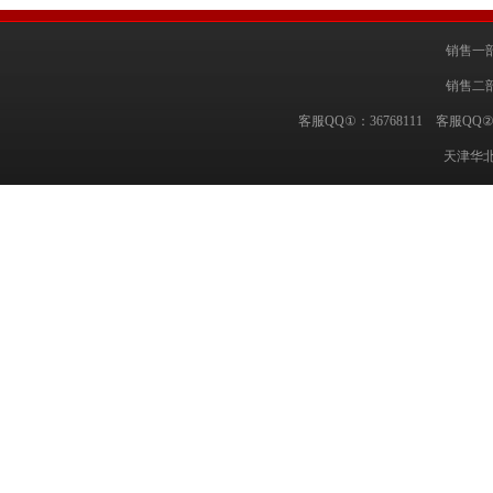
销售一部
销售二部
客服QQ①：36768111 客服QQ②
天津华