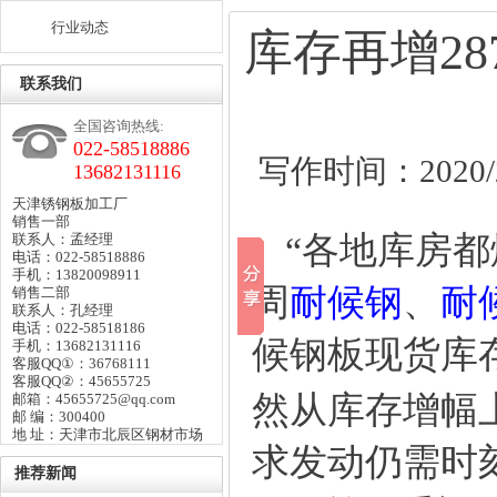
行业动态
库存再增2
联系我们
全国咨询热线:
022-58518886
写作时间：2020/2/
13682131116
天津锈钢板加工厂
销售一部
“各地库房都
联系人：孟经理
电话：022-58518886
手机：13820098911
周
耐候钢
、
耐
销售二部
联系人：孔经理
电话：022-58518186
候钢板现货
库
手机：13682131116
客服QQ①：36768111
客服QQ②：45655725
然从库存增幅
邮箱：45655725@qq.com
邮 编：300400
地 址：天津市北辰区钢材市场
求发动仍需时
推荐新闻