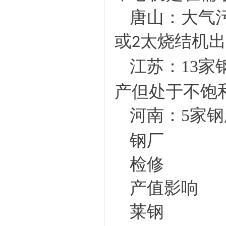
唐山：大气
或
太烧结机出
2
江苏：
13
家
产但处于不饱
河南：
5
家钢
钢厂
检修
产值影响
莱钢