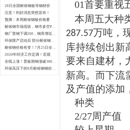
01
首要重视
28日全国耐候钢板等钢材价
格…
注意！利好消息突然宣布！
本周五大种
行…
预测：本周耐候钢板价格要
小…
耐候钢市场现状，钢市多空P…
万吨，
287.57
钢厂普钢下调200，钢库增近…
环保限产启动后 部分耐候钢…
库持续创出新
耐候钢价格有变！7月25日全…
2020年经济工作定调！宏观
要来自建材，
利…
全线上涨！普板期钢涨破380…
环保高压下的9月耐候钢钢价…
新高。而下流
及产值的添加
种类
2/27
周产值
较上星期