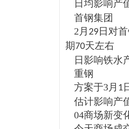
日均影响产
首钢集团
2
月
日对首
29
期
天左右
70
日影响铁水
重钢
方案于
3
月
1
估计影响产
04
商场新变
今天商场成