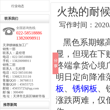
行业动态
火热的耐
联系我们
写作时间：2020/4
全国咨询热线:
022-58518886
13820098911
黑色系期螺高
天津锈钢板加工厂
销售一部
显，但现在下
联系人：孟经理
电话：022-58518886
手机：13820098911
终端拿货心境
销售二部
联系人：孔经理
电话：022-58518186
明日定向降准
手机：13682131116
客服QQ①：36768111
客服QQ②：45655725
板
、
锈钢板
、
邮箱：45655725@qq.com
邮 编：300400
地 址：天津市北辰区钢材市场
涨跌两难，仅
推荐新闻