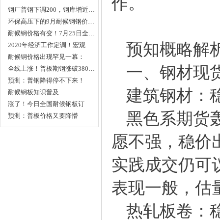
作。
钢厂普钢下调200，钢库增近…
环保高压下的9月耐候钢钢价…
耐候钢价格有变！7月25日全…
预知概略解析
2020年经济工作定调！宏观
利…
耐候钢价格出现罕见一幕：
一、钢材现
有…
全线上涨！普板期钢涨破380…
预测：普钢降得停不下来！
建筑钢材：
耐…
耐候钢板知识普及
涨了！今日全国耐候钢板订
黑色系期货轰
购…
预测：普板价格又要降懵
了！…
愿不强，稳价
实践成交仍可
表现一般，估
热轧板卷：