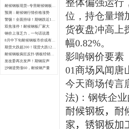
整体偏强运行，
耐候钢板现货--专营耐候钢板…
预测：耐候钢行情价格涨势
位，持仓量增加
依…
警惕！全面持绿！期钢跌近1…
双焦涨停！耐候钢板厂家大
货夜盘冲高上探
涨…
钢价上涨乏力，一句话说透
幅0.82%。
耐…
8月中下旬耐候钢板市价或有…
期货大跌超200！现货大跌12…
影响钢价要素
耐候钢板疯狂反扑 锈板经销…
发改委再次发声！期钢应声
01商场风闻唐
下…
沙钢逆势涨60，耐候钢产量
全…
今天商场传言
法)：钢铁企业
耐候钢板
，
耐
家
，
锈钢板加