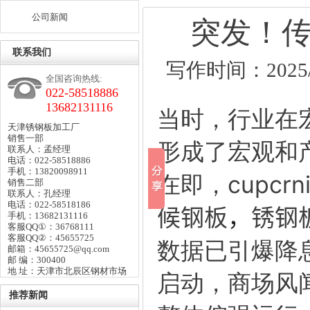
公司新闻
突发！
联系我们
写作时间：2025/9
全国咨询热线:
022-58518886
13682131116
当时，行业在
天津锈钢板加工厂
销售一部
形成了宏观和
联系人：孟经理
电话：022-58518886
手机：13820098911
cupcr
在即，
销售二部
联系人：孔经理
电话：022-58518186
候钢板
，
锈钢
手机：13682131116
客服QQ①：36768111
客服QQ②：45655725
数据已引爆降
邮箱：45655725@qq.com
邮 编：300400
地 址：天津市北辰区钢材市场
启动，商场风
推荐新闻