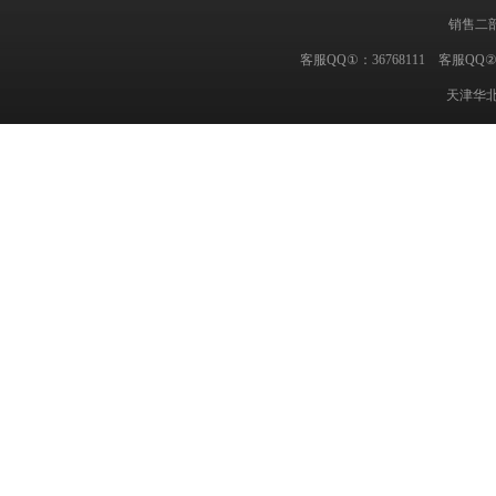
销售二部
客服QQ①：36768111 客服QQ②
天津华