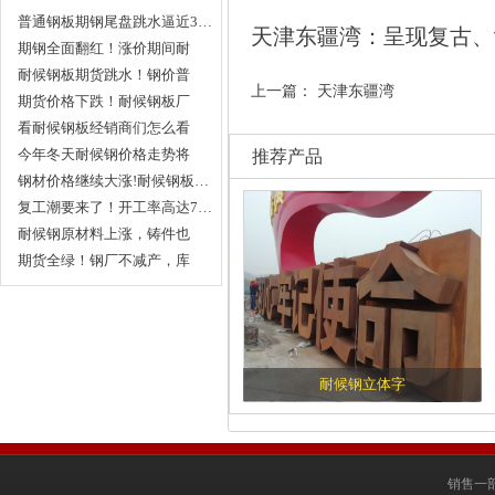
普通钢板期钢尾盘跳水逼近3…
天津东疆湾：呈现复古、
期钢全面翻红！涨价期间耐
候…
耐候钢板期货跳水！钢价普
上一篇：
天津东疆湾
遍…
期货价格下跌！耐候钢板厂
家…
看耐候钢板经销商们怎么看
待…
今年冬天耐候钢价格走势将
推荐产品
会…
钢材价格继续大涨!耐候钢板…
复工潮要来了！开工率高达7…
耐候钢原材料上涨，铸件也
涨…
期货全绿！钢厂不减产，库
存…
耐候钢立体字
销售一部