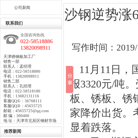
公司新闻
沙钢逆势涨
联系我们
全国咨询热线:
022-58518886
写作时间：2019/11
13820098911
天津锈钢板加工厂
销售一部
11月11日，
联系人：孟经理
电话：022-58518886
手机：13820098911
报3320元/
销售二部
联系人：孔经理
电话：022-58518186
板
、
锈板
、
锈
手机：13682131116
客服QQ①：36768111
客服QQ②：45655725
家降价出货。
邮箱：45655725@qq.com
邮 编：300400
地 址：天津市北辰区钢材市场
显着跌落。
推荐新闻