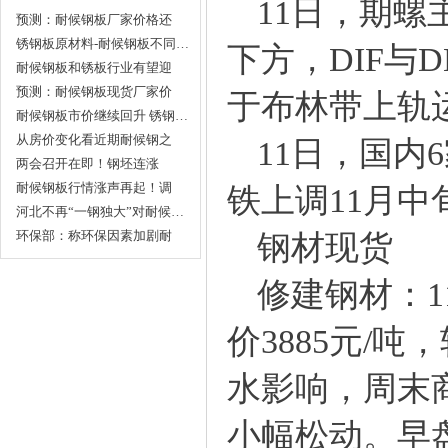
11日，期螺主
预测：耐候钢板厂家价格还
是…
锈钢板原材料-耐候钢板不同…
下方，DIF与D
耐候钢板和锈板行业有望迎
第…
预测：耐候钢板现货厂家价
于布林带上轨
格…
耐候钢板市价继续回升 锈钢…
从房价变化看近期耐候钢之
11日，国内
类…
两会召开在即！钢坯连涨
70！…
耐候钢板行情涨声再起！调
铁上调11月中
价…
河北不再“一钢独大”对耐候…
环保部：称环保因素加剧耐
钢材现货
候…
修建钢材：11
价3885元/
水影响，周末
小幅松动。早