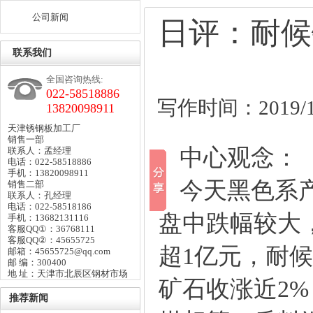
公司新闻
日评：耐候
联系我们
全国咨询热线:
022-58518886
写作时间：2019/10
13820098911
天津锈钢板加工厂
销售一部
中心观念：
联系人：孟经理
电话：022-58518886
手机：13820098911
今天黑色系产
销售二部
联系人：孔经理
电话：022-58518186
盘中跌幅较大
手机：13682131116
客服QQ①：36768111
客服QQ②：45655725
超1亿元，
耐候
邮箱：45655725@qq.com
邮 编：300400
地 址：天津市北辰区钢材市场
矿石收涨近2
推荐新闻