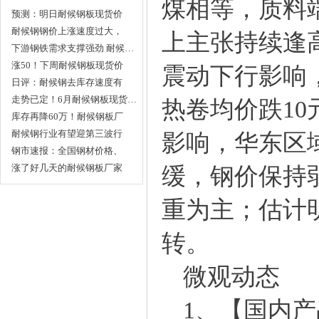
煤相等，质料
预测：明日耐候钢板现货价
格…
耐候钢钢价上涨速度过大，
上主张持续逢
警…
下游钢铁需求支撑强劲 耐候…
涨50！下周耐候钢板现货价
震动下行影响
格…
日评：耐候钢去库存速度有
所…
走势已定！6月耐候钢板现货…
热卷均价跌1
库存再降60万！耐候钢板厂
家…
耐候钢行业有望迎第三波行
影响，华东区
情…
钢市速报：全国钢材价格、
耐…
涨了好几天的耐候钢板厂家
缓，钢价保持
价…
重为主；估计
转。
微观动态
1、【国内产