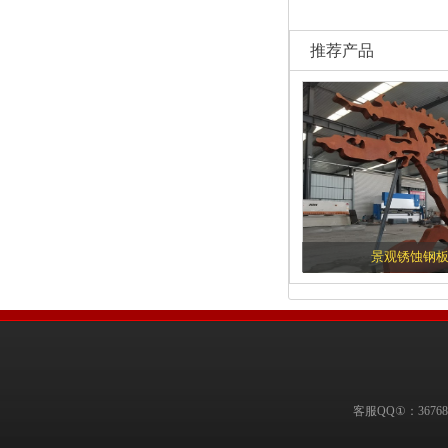
推荐产品
景观锈蚀钢
客服QQ①：36768