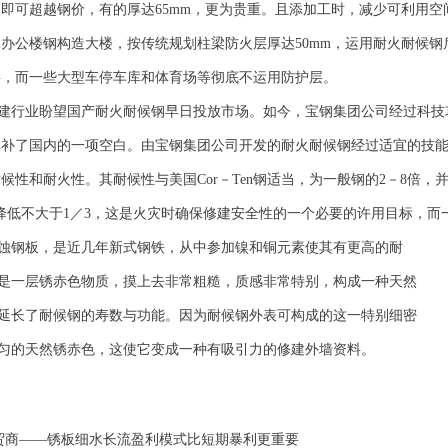
即可超越钢价，有的厚达65mm，更为贵重。且添加工时，减少可利用
办公楼钢构造大楼，按传统规划柱梁防火层厚达50mm，运用耐火耐候钢后
层，而一些大型车停车库和体育场等彻底不运用防护层。
建行业盼望国产耐火耐候钢早日投放市场。如今，宝钢集团公司经过科技
填补了国内的一项空白。由宝钢集团公司开发的耐火耐候钢经过适宜的技
候性和耐火性。其耐候性与美国Cor－Ten钢适当，为一般钢的2－8倍
度降低不大于1／3，这是火灾时确保修建安全性的一个必要的许用目标，而一
蚀钢板，是近几年新式钢铁，从中参加镍和铜元素使其有更高的耐
是一层锈赤色物质，摸上去非常粗糙，质感非常特别，构成一种天然
延长了耐候钢的寿数与功能。因为耐候钢外表可构成的这一特别细密
匀的天然锈赤色，这使它变成一种有吸引力的修建外墙资料。
贸商——锈板细水长流盈利模式比短期暴利更重要