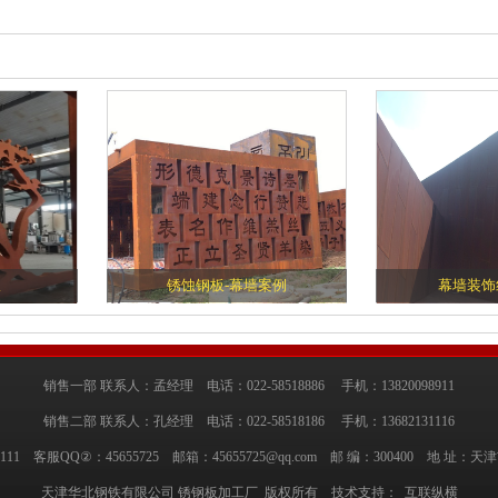
板
锈蚀钢板-幕墙案例
幕墙装饰
销售一部 联系人：孟经理 电话：022-58518886 手机：13820098911
销售二部 联系人：孔经理 电话：022-58518186 手机：13682131116
111 客服QQ②：45655725 邮箱：45655725@qq.com 邮 编：300400 地 
天津华北钢铁有限公司 锈钢板加工厂 版权所有 技术支持：
互联纵横