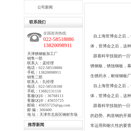
公司新闻
联系我们
全国咨询热线:
自上海世博会之后，
022-58518886
13820098911
体，世博会之后，这
天津锈钢板加工厂
跟着科学技能的一日
销售一部
联系人：孟经理
锈钢板
，
锈蚀钢板
，
电话：022-58518886
手机：13820098911
生锈药水
，耐候钢板
销售二部
联系人：孔经理
自上海世博会之后，
电话：022-58518186
手机：13682131116
客服QQ①：36768111
体，世博会之后，这
客服QQ②：45655725
邮箱：45655725@qq.com
跟着科学技能的一日
邮 编：300400
地 址：天津市北辰区钢材市场
的趋势。构造钢的开
推荐新闻
常运用和耐久性的要