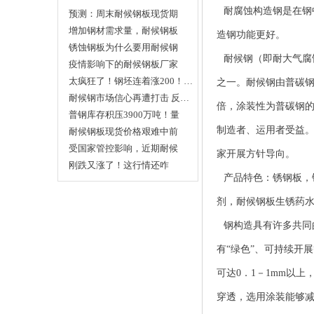
耐腐蚀构造钢是在钢中
预测：周末耐候钢板现货期
货…
增加钢材需求量，耐候钢板
造钢功能更好。
厂…
锈蚀钢板为什么要用耐候钢
耐候钢（即耐大气腐
板…
疫情影响下的耐候钢板厂家
该…
太疯狂了！钢坯连着涨200！…
之一。耐候钢由普碳钢
耐候钢市场信心再遭打击 反…
倍，涂装性为普碳钢的
普钢库存积压3900万吨！量
制造者、运用者受益。
这…
耐候钢板现货价格艰难中前
行…
受国家管控影响，近期耐候
家开展方针导向。
钢…
刚跌又涨了！这行情还咋
产品特色：
锈钢板
，
干！…
剂，
耐候钢板生锈药
钢构造具有许多共同
有“绿色”、可持续开
可达0．1－1mm以
穿透，选用涂装能够减