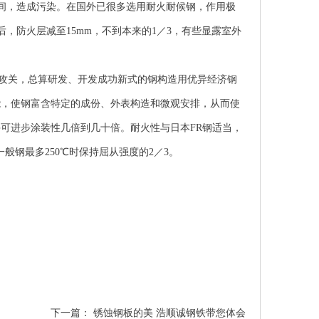
空间，造成污染。在国外已很多选用耐火耐候钢，作用极
，防火层减至15mm，不到本来的1／3，有些显露室外
攻关，总算研发、开发成功新式的钢构造用优异经济钢
能，使钢富含特定的成份、外表构造和微观安排，从而使
，并可进步涂装性几倍到几十倍。耐火性与日本FR钢适当，
般钢最多250℃时保持屈从强度的2／3。
下一篇：
锈蚀钢板的美 浩顺诚钢铁带您体会