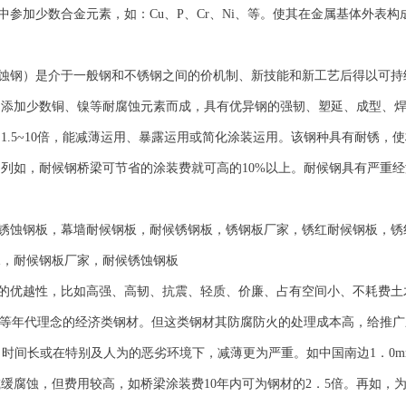
参加少数合金元素，如：Cu、P、Cr、Ni、等。使其在金属基体外表
蚀钢）是介于一般钢和不锈钢之间的价机制、新技能和新工艺后得以可持
添加少数铜、镍等耐腐蚀元素而成，具有优异钢的强韧、塑延、成型、焊
1.5~10倍，能减薄运用、暴露运用或简化涂装运用。该钢种具有耐锈
列如，耐候钢桥梁可节省的涂装费就可高的10%以上。耐候钢具有严重经济
锈蚀钢板
，幕墙耐候钢板，耐候锈钢板，
锈钢板厂家
，锈红耐候钢板，锈
水
，耐候钢板厂家，耐候锈蚀钢板
的优越性，比如高强、高韧、抗震、轻质、价廉、占有空间小、不耗费土
展等年代理念的经济类钢材。但这类钢材其防腐防火的处理成本高，给推
上，时间长或在特别及人为的恶劣环境下，减薄更为严重。如中国南边1．0
缓腐蚀，但费用较高，如桥梁涂装费10年内可为钢材的2．5倍。再如，