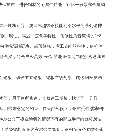
构成保护层，进步钢材的耐腐蚀功能，它比一般暴露金属构
续开展和立异，属国际超级钢技能前沿水平的系列钢种
割、腐蚀、高温、疲惫等特性；耐候性为普碳钢的2~8
，使构件抗腐蚀延寿、减薄降耗，省工节能的特性，使构件
含义，符合当今高效.长命.节能.环保等“绿色”观念和国
红钢板，
铁锈耐候钢板
，钢板生锈药水，耐候钢板发锈
木等，用于住所修建，其修建工期短，快等等，是具
广应用带来必定的约束。在天然气候下，钢材受蚀减薄5年
mm厚公交车板在涂装的情况下有的部位半年内就可腐蚀
为了避免钢构造在火灾时强度降低，钢构造有必要喷涂或