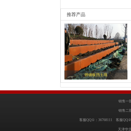
推荐产品
锈钢板挡土墙
销售一部
销售二部
客服QQ①：36768111 客服QQ②
天津华