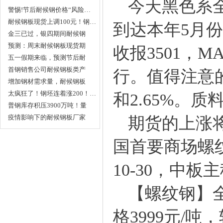
今天黑色系全面
警惕!节后耐候钢价格“风险…
耐候钢板现货上调100元！钢…
到达本年5月
金三已过，银四期间耐候钢
板…
预测：周末耐候钢板现货期
收报3501，
货…
五一假期来临，预测节后耐
候…
首钢销售公司耐候钢板类产
行。值得注意的
品…
增加钢材需求量，耐候钢板
厂…
太疯狂了！钢坯连着涨200！…
和2.65%。
普钢库存积压3900万吨！量
这…
疫情影响下的耐候钢板厂家
期货的上涨将
该…
国首要商场螺纹
10-30，中
【螺纹钢】全国
格3999元/吨