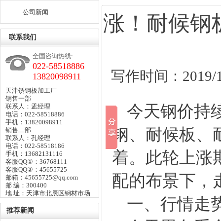
公司新闻
涨！耐候钢
联系我们
全国咨询热线:
022-58518886
写作时间：2019/11
13820098911
天津锈钢板加工厂
销售一部
今天钢价持续
联系人：孟经理
电话：022-58518886
手机：13820098911
钢
、
耐候板
、
销售二部
联系人：孔经理
电话：022-58518186
着。此轮上涨
手机：13682131116
客服QQ①：36768111
客服QQ②：45655725
配的布景下，
邮箱：45655725@qq.com
邮 编：300400
地 址：天津市北辰区钢材市场
一、行情走势
推荐新闻