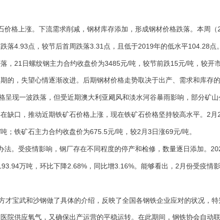
石价格上涨。下流需求削减，钢材库存添加，形成钢材价格跌落。本周（
4.93
3.31
2019
104.28
前跌落
点，较节后首周跌落
点，且低于
年的低水平
点
21
3485
/
15
/
跌落，
日螺纹钢主力合约收盘价为
元
吨，较节前跌
元
吨，较开
短期的，失望心情逐渐改进。后期钢材价格走势取决于出产、需求和库存
格呈现一波跌落，但受近期澳大利亚飓风和淡水河谷暴雨影响，部分矿山
2
存在缺口，推动近期铁矿石价格上涨，现在铁矿石价格坚持较高水平。
月
/
675.5
/
2
3
69
/
吨；铁矿石主力合约收盘价为
元
吨，较
月
日涨
元
吨。
20
办法。受疫情影响，钢厂存在不同程度的停产和检修，数量逐日添加。
193.94
2.68%
3.16%
2
万吨，环比下降
，同比增
。能够看出，
月份受疫情
方才宝武和沙钢做了具体的介绍，反映了全国各钢铁企业应对的状况，特
汉医院供应氧气，又确保出产运营的平稳运转。在此期间，钢铁协会自动