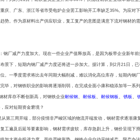
35%
、重庆、广东、浙江等省市受电炉企业罢工影响开工率缺乏
。为应对
降趋势。作为原材料出产供应职业，复工复产的意图是满意下流对钢材的
：钢厂减产力度加大。现在一些企业产值释放高，是因为板带企业新年前
2
21
的布景下，短期内钢厂减产力度还将进一步加大。据计算，到
月
日，已
高位。一季度需求将比去年同期大幅削减，难以消化高位库存，短期内钢
或完毕，对钢铁职业的影响将逐渐削弱，在完成全面小康和稳添加等一系
、
、
、
、
钢材库存不断创新高，对钢铁企业
耐候钢
耐候板
耐候钢板
锈板
法，应对短期资金窘境？
然从第三周开端，部分疫情非严峻区域的物流开端发动，钢材需求逐渐康
工复工遍及后延等要素影响，钢材需求疲软，库存急剧上升，钢价呈现下
系统加大资金投进力度。面临严峻形势，钢铁企业自动采纳减产、限产办