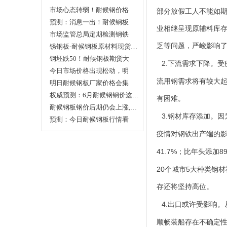
市场心态转弱！耐候钢价格
部分放假工人不能如
上…
预测：消息一出！耐候钢板
业相继呈现原辅料库
行…
市场监管总局定期检测钢铁
乏等问题，严峻影响
等…
锈钢板-耐候钢板原材料现货…
钢坯跌50！耐候钢板期货大
2.
下流需求下降。受
跌…
今日市场价格出现松动，明
流用钢需求将有较大
日…
明日耐候钢板厂家价格会集
体…
权威预测：6月耐候钢钢价这…
有困难。
耐候钢板钢价后期仍会上涨,…
3.
钢材库存添加。因
预测：今日耐候钢板行情看
走…
疫情对钢铁出产端的
41.7%
8
；比年头添加
20
5
个城市
大种类钢材
存还将坚持高位。
4.
出口或许受影响。
顺畅装船存在不确定