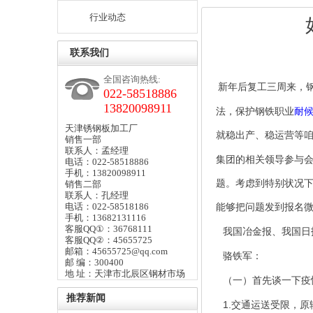
行业动态
联系我们
全国咨询热线:
新年后复工三周来，
022-58518886
13820098911
法，保护钢铁职业
耐
天津锈钢板加工厂
就稳出产、稳运营等
销售一部
联系人：孟经理
集团的相关领导参与
电话：022-58518886
手机：13820098911
题。考虑到特别状况
销售二部
联系人：孔经理
电话：022-58518186
能够把问题发到报名
手机：13682131116
客服QQ①：36768111
我国冶金报、我国日
客服QQ②：45655725
邮箱：45655725@qq.com
骆铁军：
邮 编：300400
地 址：天津市北辰区钢材市场
（一）首先谈一下疫
推荐新闻
1.
交通运送受限，原