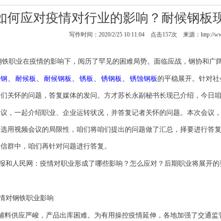
如何应对疫情对行业的影响？耐候钢板
写作时间：2020/2/25 10:11:04 点击
157
次 来源：http://www
钢铁职业在疫情的影响下，阅历了罕见的困难局势。面临应战，钢协和广
、
、
、
、
、
候钢
耐候板
耐候钢板
锈板
锈钢板
锈蚀钢板
的平稳展开。针对社
咱们关怀的问题，答复媒体的发问。方才苏长永副秘书长现已介绍，今日
会议，一起介绍职业、企业运转状况，并答复记者关怀的问题。本次会议
下选用视频会议的局限性，咱们将咱们提出的问题做了汇总，择要进行答
微信群中，咱们再针对问题进行答复。
报和人民网：疫情对职业形成了哪些影响？怎么应对？后期职业将展开的
情对钢铁职业影响
辅料供应严峻，产品出库困难。为有用操控疫情延伸，各地加强了交通监