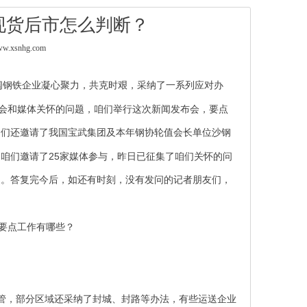
现货后市怎么判断？
.xsnhg.com
阔钢铁企业凝心聚力，共克时艰，采纳了一系列应对办
会和媒体关怀的问题，咱们举行这次新闻发布会，要点
咱们还邀请了我国宝武集团及本年钢协轮值会长单位沙钢
25
，咱们邀请了
家媒体参与，昨日已征集了咱们关怀的问
复。答复完今后，如还有时刻，没有发问的记者朋友们，
要点工作有哪些？
管，部分区域还采纳了封城、封路等办法，有些运送企业