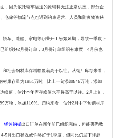
方面，因为依托轿车运送的原辅料无法正常供应，部分企
头、仓储等物流节点也遇到约束运营、人员和防疫物资缺
、轿车、造船、家电等职业开工纷繁延期，导致一季度下
2
3
4
前已组织好
月份订单，
月份订单组织有难度，
月份也
厂和社会钢材库存增幅显着高于以往。从钢厂库存来看，
1851
545
钢材库存量为
万吨，比上一旬添加
万吨，添加
2
达峰值，估计本年库存峰值水平将高于以往。
月上旬，
89
116%
2
万吨，添加
。归纳来看，估计
月中下旬钢材库
、
锈蚀钢板
出口订单在新年前已组织完结，但能否悉数
4-5
1
，
月出口状况或许略好于
季度，但同比仍呈下降趋