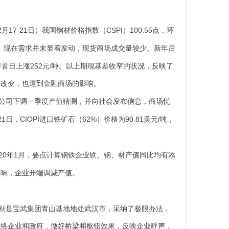
2
17-21
CSPI
100.55
月
日）我国钢材价格指数（
）
点，环
。现在需求并未显着发动，现货商场成交量较少。新年后
252
/
市首日上涨
元
吨。以上期现基差收窄的状况，反映了
的改变，也遭到金融商场的影响。
公司下调一季度产值猜测，并向社会发布信息，商场忧
21
CIOPI
62%
90.81
/
日，
进口铁矿石（
）价格为
美元
吨，
20
1
年
月，要点计算钢铁企业铁、钢、材产值同比均有添
影响，企业开端调减产值。
别是宝武集团青山基地地处武汉市，采纳了极限办法，
联络企业和政府，做好桥梁和枢纽效果，反映企业呼声，