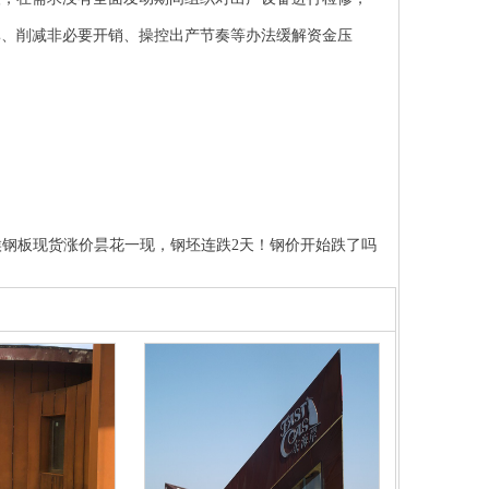
率、削减非必要开销、操控出产节奏等办法缓解资金压
候钢板现货涨价昙花一现，钢坯连跌2天！钢价开始跌了吗