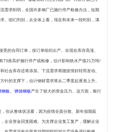
下流需求削弱，全国许多钢厂已施行停产检修办法，短期
需求。咱们判别，从全体上看，现在和未来一段时刻，满
接受的合同订单，按订单组织出产。在现在库存高涨、
73
21
/
有
座高炉施行停产或检修，估计影响铁水产值
万吨
厂和社会库存还将添加。下流需求将随疫情好转而发动。
列方针的支撑下，估计钢材需求将从二季度起逐渐上升。
、
锈钢板
锈蚀钢板
产生了较大的资金压力。这方面，银行
复，但从整体状况看，因为疫情全面分散、新年假期延
滑，企业资金回笼困难。为支撑企业复工复产，缓解企业
法，在需求没有全面发动期间组织对出产设备进行检修，