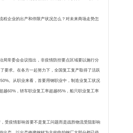
流程企业的出产和停限产状况怎么？对未来商场走势怎
治局常委会会议指出，非疫情防控要点区域要以施行分
出了要求。在各方一起努力下，全国复工复产取得了活跃
50%
越
。从职业来看，首要用钢职业中，制造业复工状况
60%
85%
超越
，轿车职业复工率超越
，船只职业复工率
产，受疫情影响首要不是复工问题而是战胜物流受阻影响
持出产，以出产修建钢材为主的电炉钢厂大部分都已停