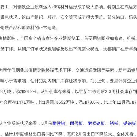
期复工，对钢铁企业质料运入和钢材外运形成了较大影响。特别是在汽运
存紧急状况，给出产组织、顺行、安全等形成了很大困难。部分港口、码
了钢铁产品和原燃料的正常运送。
疫情影响，全国多个省市宣告企业延期复工，首要用钢职业如修建、机械
起伏下降。从钢厂订单状况也能够反映出下流需求状况，大都钢厂在新年
为新年假期叠加疫情导致终端需求下降、交通运送受阻等要素，新年后钢
2
影响小于需求端，估计短期内钢厂库存还将添加。
月上旬，要点计算企业
98
94.2%
2-3
万吨，添加
。从社会库存来看，以往新年假期后
周社会库存到
1471
1
652
79.6%
12
7
社会库存
万吨，比
月添加
万吨，添加
，比上年
月添加
、
、
、
、
3
从企业反映状况来看，
月份
耐候钢
耐候板
耐候钢板
锈板
锈钢板
1
2
性。估计
季度钢材出口将同比下降，其间
月份出口下降较大。全体来看