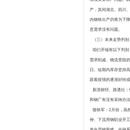
产，其间湖北、四川
内钢铁出产仍将为下
意需求没有问题。
（三）未来走势判别
咱们开端有以下判别
需求削减、物流受阻
日。短期内库存坚持
跟着疫情的逐渐好转
新浪财经、路透社：
和钢厂有没有采纳办
2
骆铁军：
月份，虽
伸、下流用钢职业开
资金严峻困难，金融