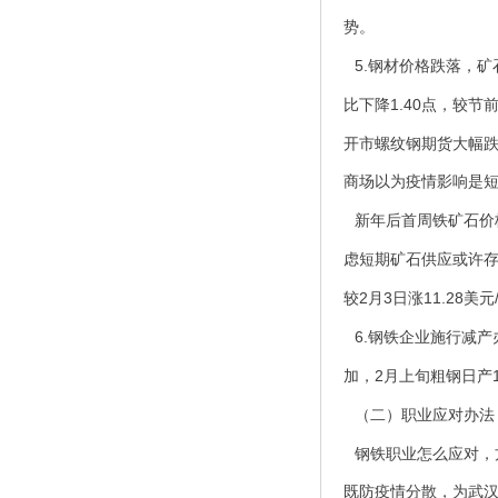
势。
5.
钢材价格跌落，矿
1.40
比下降
点，较节
开市螺纹钢期货大幅
商场以为疫情影响是
新年后首周铁矿石价
虑短期矿石供应或许
2
3
11.28
较
月
日涨
美元
6.
钢铁企业施行减产
2
加，
月上旬粗钢日产
（二）职业应对办法
钢铁职业怎么应对，
既防疫情分散，为武