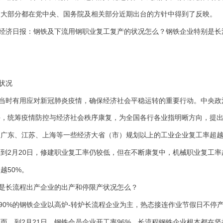
，大部分都在党中央、国务院及相关部分近期出台的方针中得到了反映。
经济日报：钢铁及下流用钢职业复工复产的状况怎么？钢铁企业特别是长
状况
当时有用应对新冠肺炎疫情，确保经济社会平稳运转的重要行动。中央政
手，统筹疫情防控与经济社会秩序康复，为全国各行各业指明晰方向，提
，广东、江苏、上海等一些经济大省（市）规划以上的工业企业复工率超
2
20
，到
月
日，修建职业复工率仍较低，但在不断康复中，机械职业复工率
50%
超越
。
是长流程出产企业的出产和停限产状况怎么？
90%
-
的钢铁企业以高炉
转炉长流程企业为主，热态接连作业节假日不停
2
21
96%
因而，到
月
日，钢铁会员企业开工率
，长流程钢铁企业根本都在坚