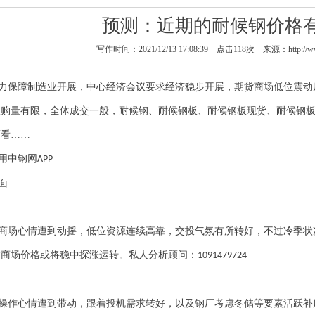
预测：近期的耐候钢价格
写作时间：2021/12/13 17:08:39 点击
118
次 来源：http://ww
力保障制造业开展，中心经济会议要求经济稳步开展，期货商场低位震动
收购量有限，全体成交一般，
耐候钢
、
耐候钢板
、
耐候钢板现货
、
耐候钢
下看
……
用中钢网
APP
面
商场心情遭到动摇，低位资源连续高靠，交投气氛有所转好，不过冷季状
材商场价格或将稳中探涨运转。私人分析顾问：
1091479724
操作心情遭到带动，跟着投机需求转好，以及钢厂考虑冬储等要素活跃补