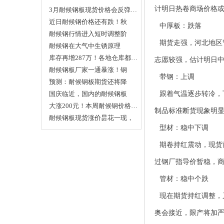
计明日热卷商场价格
3月耐候钢板现货价格会反弹…
近日耐候钢价格还有跌！秋
中厚板：跌落
冬…
耐候钢行情进入短时调整阶
期货走强，河北地区
段…
耐候钢在大气中生锈原理
库存再增287万！各地仓库都…
志愿较强，估计明日
耐候钢板厂家一通暴涨！钢
带钢：上调
坯…
预测：耐候钢板期货还将降
价…
国庆临近，国内的耐候钢板
跟着气温逐步转冷，
价…
大涨200元！本周耐候钢价格…
制品标准断货现象明
耐候钢板现货涨价昙花一现，
型材：稳中下调
…
期卷持红震动，现货
过钢厂指导价暂稳，
管材：稳中个跌
现在期货持红调整，
奥会接近，限产将加