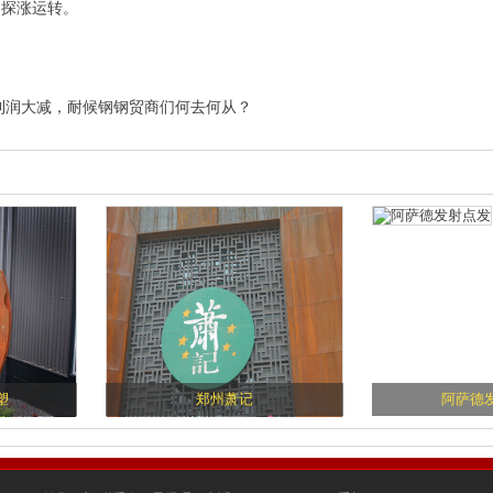
中探涨运转。
利润大减，耐候钢钢贸商们何去何从？
塑
郑州萧记
阿萨德