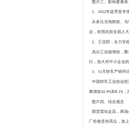
图片三、影响要素有
、
年提早批专
1
2022
从多位当地财政、当
达，依照此前全国人
、工信部：全力安
2
杰出工业稳增加，聚
行，加大对中小企业的
、
月轿车产销环
3
11
中国轿车工业协会统
离增加
和
，
10.9%
8.1%
图片四、综合观念
期货震动走高，商场
厂价格坚持高位，加