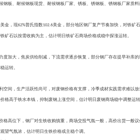
候钢板
、
耐候钢板现货
、
耐候钢板厂家
、
锈板
、
锈钢板
、
锈钢板厂家
质料
美金，现
普氏指数
美金，部分地区钢厂复产节奏加快，对铁矿
1
62%
102.6
对铁矿石以按需收购为主，估计明日铁矿石商场价格或稳中探涨运转。
力度加大，焦炭供给削减，下流需求逐步恢复，部分钢厂存在提早补库的
暂稳运转。
利空间，生产活跃性尚可，对废钢价格有支撑，冷季成材实践需求难以放
钢价格高于铁水本钱，抑制废钢上涨空间，估计明日废钢商场稳中调整运
价格高位下，钢厂对生铁收购慎重，商场交投气氛一般，高价出货一般议
场观望气氛浓，估计明日生铁价格或主稳个调。