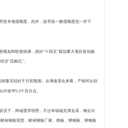
早批专项债额度。此外，提早批一般债额度也一并下
密规划和联接协调，抓好
“十四五”规划重大项目发动施
经济“压舱石”。
践销量完结好于月初预测。从增速变化来看，产销环比别
月收窄
个百分点。
10
0.3
状况下，终端需求弱势，不过本钱端支撑走高，钢企出
、
耐候钢板现货
、
耐候钢板厂家
、
锈板
、
锈钢板
、
锈钢板