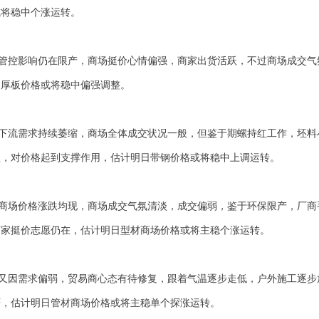
或将稳中个涨运转。
管控影响仍在限产，商场挺价心情偏强，商家出货活跃，不过商场成交气
中厚板价格或将稳中偏强调整。
下流需求持续萎缩，商场全体成交状况一般，但鉴于期螺持红工作，坯料
显，对价格起到支撑作用，估计明日带钢价格或将稳中上调运转。
商场价格涨跌均现，商场成交气氛清淡，成交偏弱，鉴于环保限产，厂商
商家挺价志愿仍在，估计明日型材商场价格或将主稳个涨运转。
又因需求偏弱，贸易商心态有待修复，跟着气温逐步走低，户外施工逐步
严，估计明日管材商场价格或将主稳单个探涨运转。