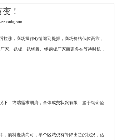
有变！
w.xsnhg.com
后拉涨，商场操作心情遭到提振，商场价格低位高靠，
板厂家
、
锈板
、
锈钢板
、
锈钢板厂家
商家多在等待时机，
况下，终端需求弱势，全体成交状况有限，鉴于钢企坚
库，质料走势尚可，单个区域仍有补降出货的状况，估