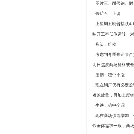
图片三、
耐候钢
、
耐
铁矿石：上调
上星期五晚普指跌
4.
响开工率低位运转，
焦炭：维稳
考虑到冬季焦企限产
明日焦炭商场价格或
废钢：稳中个涨
现在钢厂仍有必定盈
难以放量，再加上废
生铁：稳中个调
现在商场供给增加，
铁全体需求一般，商