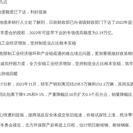
几点
项债额度已下达，利好提振
地债承销行人士处了解到，日前财政部已向省级财政部门下达了
年提
2022
大常委会的授权，
年可提早下达的专项债高额度为
万亿。
2022
2.19
稳工业经济增加，坚持制造业占比根本安稳
焦限制工业经济循环和产业链疏通的难点堵点问题，更加重视做好政策精
减负纾困力度，全力安稳工业经济增加，坚持制造业占比根本安稳，筑牢
比持续回暖
计分析，
年
月，轿车产销别离完结
万辆和
万辆，其间实
2021
11
258.5
252.2
同比别离下降
和
，产量降幅比
月扩大
个百分点，销量降幅比
9.3%
9.1%
10
0.5
心情遭到提振，据商场反应全体成交依旧低迷，价格试探性上涨，然冷季
上冬奥会接近，北方环保限产必将提上日程，估计明日
耐候钢
、
耐候钢板