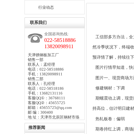
行业动态
联系我们
全国咨询热线:
工信部多方办法，全
022-58518886
13820098911
然冷季状况下，终端
天津锈钢板加工厂
预详情了解，持续往
销售一部
联系人：孟经理
图片行情早知道，快
电话：022-58518886
手机：13820098911
图片一、现货商场方
销售二部
联系人：孔经理
修建钢材：下调
电话：022-58518186
手机：13682131116
客服QQ①：36768111
期螺震动上调，现货
客服QQ②：45655725
邮箱：45655725@qq.com
持高位，估计明日建
邮 编：300400
地 址：天津市北辰区钢材市场
热轧板卷：偏弱
推荐新闻
期卷持红上调，商场