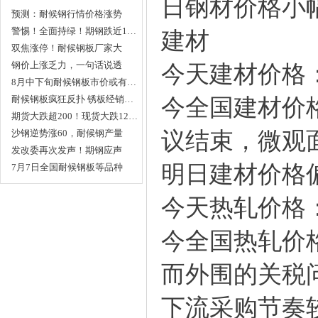
日钢材价格小
预测：耐候钢行情价格涨势
依…
警惕！全面持绿！期钢跌近1…
建材
双焦涨停！耐候钢板厂家大
涨…
钢价上涨乏力，一句话说透
今天建材价格
耐…
8月中下旬耐候钢板市价或有…
耐候钢板疯狂反扑 锈板经销…
今全国建材价格
期货大跌超200！现货大跌12…
沙钢逆势涨60，耐候钢产量
议结束，微观
全…
发改委再次发声！期钢应声
明日建材价格
下…
7月7日全国耐候钢板等品种
钢…
今天热轧价格
今全国热轧价格
而外围的关税
下流采购节奏