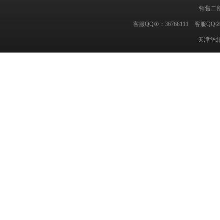
销售二部
客服QQ①：36768111 客服QQ②
天津华