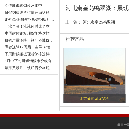
冷连轧低碳钢板及钢带
河北秦皇岛鸣翠湖：展现
耐候钢板现货行情开局这样
走…
钢价虽涨 耐候钢板锈钢板厂…
上一篇：
河北秦皇岛鸣翠湖
一涨再涨！涨涨何时休？本
周…
本周耐候钢板现货价格这样
推荐产品
走…
粗钢产量下降，钢厂齐涨价，
…
库存连降12周后，由降转增，
…
下周耐候钢板现货价格这样
走…
8月中下旬耐候钢板市价或有…
暴涨又暴跌！铁矿石价格现
巨…
北京葡萄园展览会
销售一部