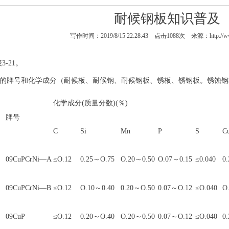
耐候钢板知识普及
写作时间：2019/8/15 22:28:43 点击
1088
次 来源：http://ww
3-21。
钢的牌号和化学成分（
耐候板
、
耐候钢
、
耐候钢板
、
锈板
、
锈钢板
。
锈蚀钢
化学成分(质量分数)(％)
牌号
C
Si
Mn
P
S
C
09CuPCrNi—A
≤O.12
0.25～O.75
O.20～0.50
O.07～0.15
≤0.040
0
09CuPCrNi—B
≤O.12
O.10～0.40
0.20～O.50
0.07～O.12
≤O.040
O
09CuP
≤O.12
0.20～O.40
O.20～0.50
0.07～O.12
≤O.040
0