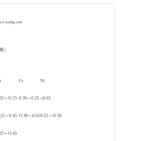
w.xsnhg.com
板
）
u
Cr
Ni
.25～O.55
0.30～0.25
≤0.65
.25～0.45
O.30～0.65
0.25～O.50
.25～O.45