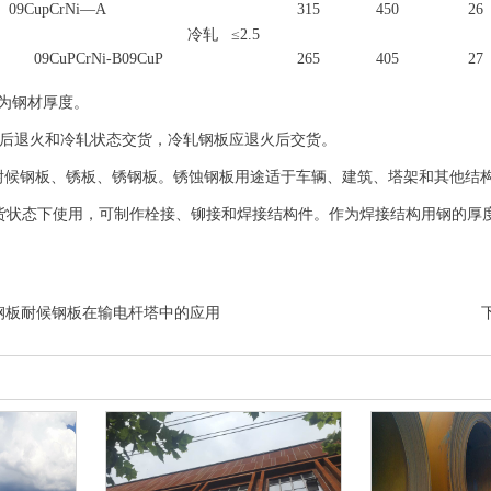
09CupCrNi—A
315
450
26
冷轧
≤2.5
09CuPCrNi-B09CuP
265
405
27
a为钢材厚度。
轧后退火和冷轧状态交货，冷轧钢板应退火后交货。
耐候钢板
、
锈板
、
锈钢板
。
锈蚀钢板
用途适于车辆、建筑、塔架和其他结
货状态下使用，可制作栓接、铆接和焊接结构件。作为焊接结构用钢的厚度
钢板耐候钢板在输电杆塔中的应用