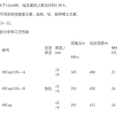
度大于12mm时，锰含量的上限允许到1.00％。
，可添加其他微量元素，如钒、钛、铌和稀土元素。
3—22。
钢的力学和工艺性能
屈服点ós
抗拉强度ób
交货
厚度／
伸
牌号
状态
mm
δ5
MPa≥
≤6
09CupCrNi—A
345
480
22
>6
≤6
09CupCrNi—B
热轧
295
430
24
>6
≤6
09Cup
295
415
24
>6