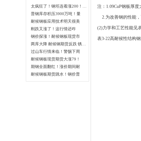
太疯狂了！钢坯连着涨200！…
注：1.09CuP钢板厚
普钢库存积压3900万吨！量
2.为改善钢的性能
这…
耐候钢板应用技术明天很美
(2)力学和工艺性能见表
好…
刚跌又涨了！这行情还咋
干！…
钢价探涨！耐候钢板现货市
表3-22高耐候性结构
场…
两库大降 耐候钢期货反跌 锈…
过山车行情来临！警惕下周
耐…
耐候钢板现货期货大涨79！
高…
期钢全面翻红！涨价期间耐
候…
耐候钢板期货跳水！钢价普
遍…