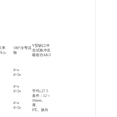
V型缺口冲
长率
180°冷弯试
击试验冲击
(％)≥
验
吸收功AK/J
d=a
d=2a
d=a
d=2a
平均≥27.5
条件：12～
16mm、
d=a
厚、
d=2a
0℃、纵向