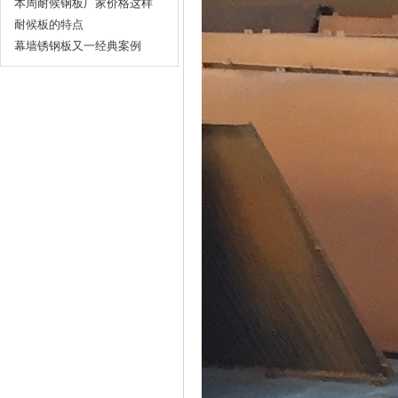
本周耐候钢板厂家价格这样
走…
耐候板的特点
幕墙锈钢板又一经典案例