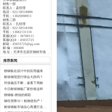
销售一部
联系人：孟经理
电话：022-58518886
手机：13820098911
销售二部
联系人：孔经理
电话：022-58518186
手机：13682131116
客服QQ①：36768111
客服QQ②：45655725
邮箱：45655725@qq.com
邮 编：300400
地 址：天津市北辰区钢材市场
推荐新闻
锈钢板在设计中的应用越来
越…
耐候钢现货行情会大跌吗？
还…
环保施压不断，速看下周耐
候…
今日耐候钢板厂家价格这样
走…
锈钢板-锈蚀的精彩
钢坯突降30！粗钢使劲产！
耐…
耐候钢板市场信心再遭打击 …