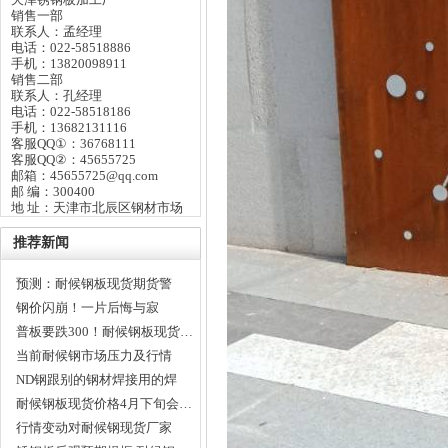
销售一部
联系人：孟经理
电话：022-58518886
手机：13820098911
销售二部
联系人：孔经理
电话：022-58518186
手机：13682131116
客服QQ①：36768111
客服QQ②：45655725
邮箱：45655725@qq.com
邮 编：300400
地 址：天津市北辰区钢材市场
推荐新闻
预测：耐候钢板现货期货警
惕…
钢价闪崩！一片后悔与寂
静？…
普板要跌300！耐候钢板现货…
当前耐候钢市场压力及行情
趋…
ND钢跟别的钢材焊接用的焊
条…
耐候钢板现货价格4月下旬会…
行情变动对耐候钢现货厂家