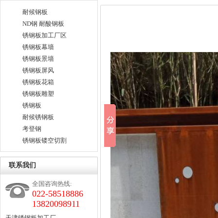
耐候钢板
ND钢 耐酸钢板
锈钢板加工厂区
锈钢板幕墙
锈钢板景墙
锈钢板屏风
锈钢板花箱
锈钢板雕塑
锈钢板
耐候锈钢板
考登钢
锈钢板镂空切割
联系我们
全国咨询热线:
022-58518886
13820098911
天津锈钢板加工厂