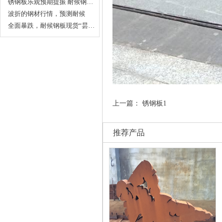
造…
锈钢板乐观预期提振 耐候钢…
波折的钢材行情，预测耐候
钢…
全面暴跌，耐候钢板现货“昙…
上一篇：
锈钢板1
推荐产品